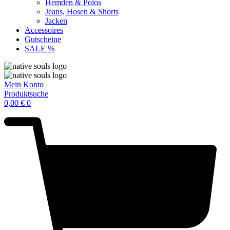
Hemden & Polos
Jeans, Hosen & Shorts
Jacken
Accessoires
Gutscheine
SALE %
Mein Konto
Produktsuche
0,00
€
0