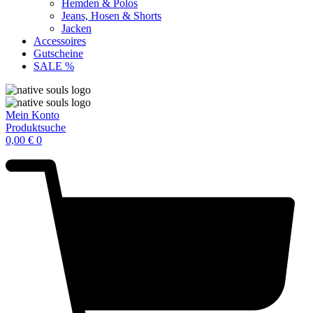
Hemden & Polos
Jeans, Hosen & Shorts
Jacken
Accessoires
Gutscheine
SALE %
Mein Konto
Produktsuche
0,00
€
0