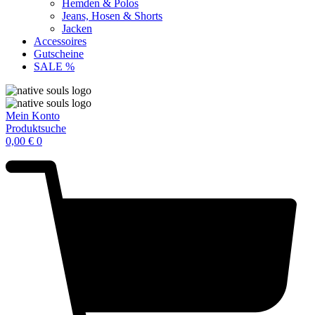
Hemden & Polos
Jeans, Hosen & Shorts
Jacken
Accessoires
Gutscheine
SALE %
Mein Konto
Produktsuche
0,00
€
0