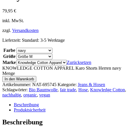
79,95
€
inkl. MwSt.
zzgl.
Versandkosten
Lieferzeit:
Standard: 3-5 Werktage
Farbe
Größe
Marke
Zurücksetzen
KNOWLEDGE COTTON APPAREL Karo Shorts Herren navy
Menge
In den Warenkorb
Artikelnummer:
NAT-695745
Kategorie:
Jeans & Hosen
Schlagwörter:
Bio Baumwolle
,
fair trade
,
Hose
,
Knowledge Cotton
,
nachhaltig
,
organic
,
vegan
Beschreibung
Produktsicherheit
Beschreibung