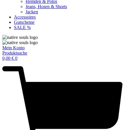
Hemden & Polos
Jeans, Hosen & Shorts
Jacken
Accessoires
Gutscheine
SALE %
Mein Konto
Produktsuche
0,00
€
0