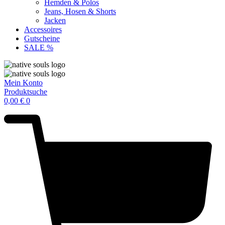
Hemden & Polos
Jeans, Hosen & Shorts
Jacken
Accessoires
Gutscheine
SALE %
Mein Konto
Produktsuche
0,00
€
0