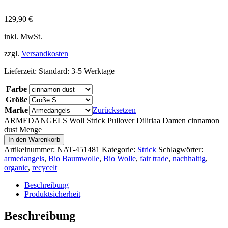
129,90
€
inkl. MwSt.
zzgl.
Versandkosten
Lieferzeit:
Standard: 3-5 Werktage
Farbe
Größe
Marke
Zurücksetzen
ARMEDANGELS Woll Strick Pullover Diliriaa Damen cinnamon
dust Menge
In den Warenkorb
Artikelnummer:
NAT-451481
Kategorie:
Strick
Schlagwörter:
armedangels
,
Bio Baumwolle
,
Bio Wolle
,
fair trade
,
nachhaltig
,
organic
,
recycelt
Beschreibung
Produktsicherheit
Beschreibung