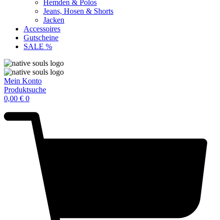
Hemden & Polos
Jeans, Hosen & Shorts
Jacken
Accessoires
Gutscheine
SALE %
Mein Konto
Produktsuche
0,00
€
0