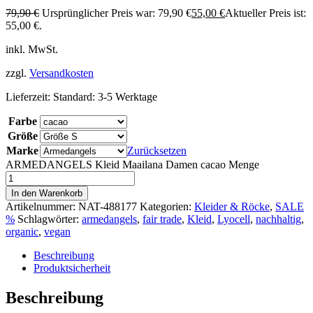
79,90
€
Ursprünglicher Preis war: 79,90 €
55,00
€
Aktueller Preis ist:
55,00 €.
inkl. MwSt.
zzgl.
Versandkosten
Lieferzeit:
Standard: 3-5 Werktage
Farbe
Größe
Marke
Zurücksetzen
ARMEDANGELS Kleid Maailana Damen cacao Menge
In den Warenkorb
Artikelnummer:
NAT-488177
Kategorien:
Kleider & Röcke
,
SALE
%
Schlagwörter:
armedangels
,
fair trade
,
Kleid
,
Lyocell
,
nachhaltig
,
organic
,
vegan
Beschreibung
Produktsicherheit
Beschreibung