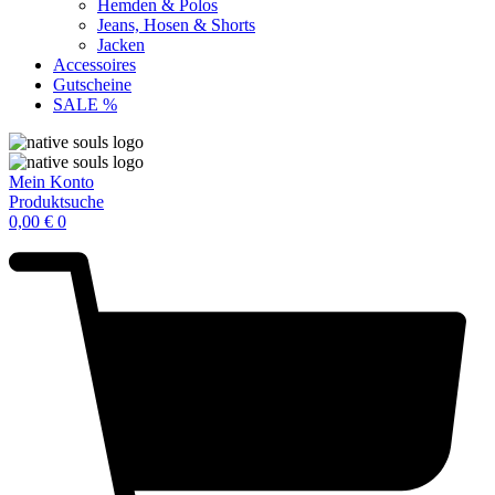
Hemden & Polos
Jeans, Hosen & Shorts
Jacken
Accessoires
Gutscheine
SALE %
Mein Konto
Produktsuche
0,00
€
0