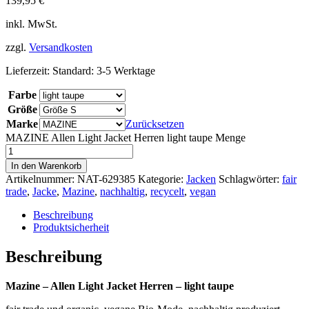
139,95
€
inkl. MwSt.
zzgl.
Versandkosten
Lieferzeit:
Standard: 3-5 Werktage
Farbe
Größe
Marke
Zurücksetzen
MAZINE Allen Light Jacket Herren light taupe Menge
In den Warenkorb
Artikelnummer:
NAT-629385
Kategorie:
Jacken
Schlagwörter:
fair
trade
,
Jacke
,
Mazine
,
nachhaltig
,
recycelt
,
vegan
Beschreibung
Produktsicherheit
Beschreibung
Mazine – Allen Light Jacket Herren – light taupe