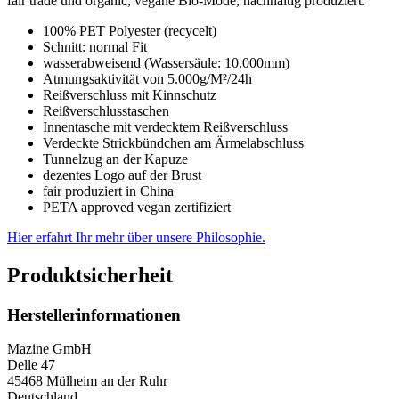
fair trade und organic, vegane Bio-Mode, nachhaltig produziert.
100% PET Polyester (recycelt)
Schnitt: normal Fit
wasserabweisend (Wassersäule: 10.000mm)
Atmungsaktivität von 5.000g/M²/24h
Reißverschluss mit Kinnschutz
Reißverschlusstaschen
Innentasche mit verdecktem Reißverschluss
Verdeckte Strickbündchen am Ärmelabschluss
Tunnelzug an der Kapuze
dezentes Logo auf der Brust
fair produziert in China
PETA approved vegan zertifiziert
Hier erfahrt Ihr mehr über unsere Philosophie.
Produktsicherheit
Herstellerinformationen
Mazine GmbH
Delle 47
45468 Mülheim an der Ruhr
Deutschland