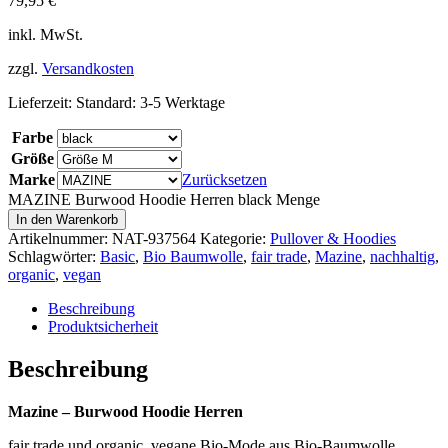
79,95
€
inkl. MwSt.
zzgl.
Versandkosten
Lieferzeit:
Standard: 3-5 Werktage
Farbe
Größe
Marke
Zurücksetzen
MAZINE Burwood Hoodie Herren black Menge
In den Warenkorb
Artikelnummer:
NAT-937564
Kategorie:
Pullover & Hoodies
Schlagwörter:
Basic
,
Bio Baumwolle
,
fair trade
,
Mazine
,
nachhaltig
,
organic
,
vegan
Beschreibung
Produktsicherheit
Beschreibung
Mazine – Burwood Hoodie Herren
fair trade und organic, vegane Bio-Mode aus Bio-Baumwolle.