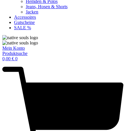
Hemden & Polos
Jeans, Hosen & Shorts
Jacken
Accessoires
Gutscheine
SALE %
Mein Konto
Produktsuche
0,00
€
0