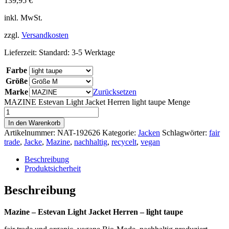
139,95
€
inkl. MwSt.
zzgl.
Versandkosten
Lieferzeit:
Standard: 3-5 Werktage
Farbe
Größe
Marke
Zurücksetzen
MAZINE Estevan Light Jacket Herren light taupe Menge
In den Warenkorb
Artikelnummer:
NAT-192626
Kategorie:
Jacken
Schlagwörter:
fair
trade
,
Jacke
,
Mazine
,
nachhaltig
,
recycelt
,
vegan
Beschreibung
Produktsicherheit
Beschreibung
Mazine – Estevan Light Jacket Herren – light taupe