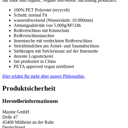
fair trade und organic, vegane Bio-Mode, nachhaltig produziert.
100% PET Polyester (recycelt)
Schnitt: normal Fit
wasserabweisend (Wassersäule: 10.000mm)
Atmungsaktivität von 5.000g/M²/24h
Reißverschluss mit Kinnschutz
Reißverschlusstaschen
Innentasche mit verdecktem Reißverschluss
Strickbündchen am Ärmel- und Saumabschluss
Stehkragen mit Strickeinsatz auf der Innenseite
dezente Logostickerei
fair produziert in China
PETA approved vegan zertifiziert
Hier erfahrt Ihr mehr über unsere Philosophie.
Produktsicherheit
Herstellerinformationen
Mazine GmbH
Delle 47
45468 Mülheim an der Ruhr
Deutschland