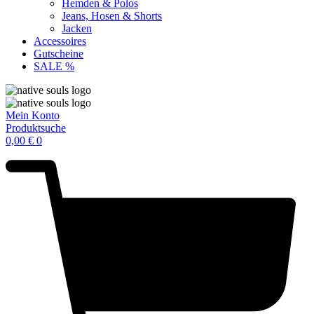
Hemden & Polos
Jeans, Hosen & Shorts
Jacken
Accessoires
Gutscheine
SALE %
Mein Konto
Produktsuche
0,00
€
0