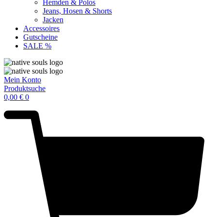
Hemden & Polos
Jeans, Hosen & Shorts
Jacken
Accessoires
Gutscheine
SALE %
Mein Konto
Produktsuche
0,00
€
0