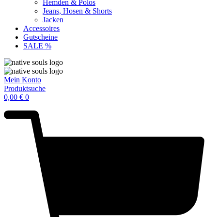
Hemden & Polos
Jeans, Hosen & Shorts
Jacken
Accessoires
Gutscheine
SALE %
Mein Konto
Produktsuche
0,00
€
0