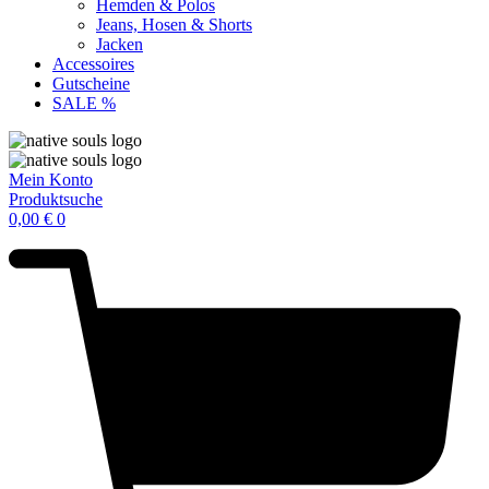
Hemden & Polos
Jeans, Hosen & Shorts
Jacken
Accessoires
Gutscheine
SALE %
Mein Konto
Produktsuche
0,00
€
0