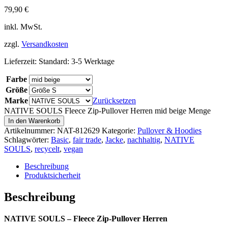
79,90
€
inkl. MwSt.
zzgl.
Versandkosten
Lieferzeit:
Standard: 3-5 Werktage
Farbe
Größe
Marke
Zurücksetzen
NATIVE SOULS Fleece Zip-Pullover Herren mid beige Menge
In den Warenkorb
Artikelnummer:
NAT-812629
Kategorie:
Pullover & Hoodies
Schlagwörter:
Basic
,
fair trade
,
Jacke
,
nachhaltig
,
NATIVE
SOULS
,
recycelt
,
vegan
Beschreibung
Produktsicherheit
Beschreibung
NATIVE SOULS – Fleece Zip-Pullover Herren