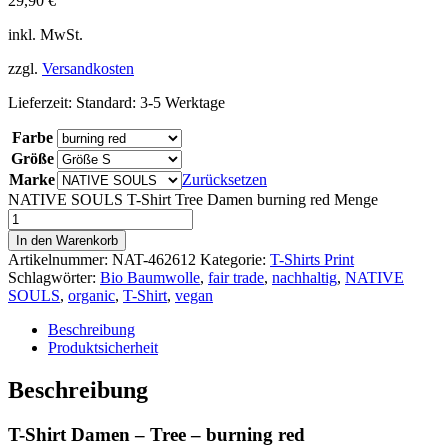
29,90
€
inkl. MwSt.
zzgl.
Versandkosten
Lieferzeit:
Standard: 3-5 Werktage
Farbe
Größe
Marke
Zurücksetzen
NATIVE SOULS T-Shirt Tree Damen burning red Menge
In den Warenkorb
Artikelnummer:
NAT-462612
Kategorie:
T-Shirts Print
Schlagwörter:
Bio Baumwolle
,
fair trade
,
nachhaltig
,
NATIVE
SOULS
,
organic
,
T-Shirt
,
vegan
Beschreibung
Produktsicherheit
Beschreibung
T-Shirt Damen – Tree – burning red