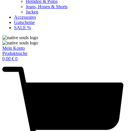
Hemden & Polos
Jeans, Hosen & Shorts
Jacken
Accessoires
Gutscheine
SALE %
Mein Konto
Produktsuche
0,00
€
0