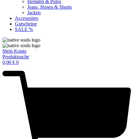
Hemden & Polos
Jeans, Hosen & Shorts
Jacken
Accessoires
Gutscheine
SALE %
Mein Konto
Produktsuche
0,00
€
0