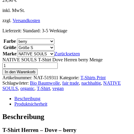
29,90
€
inkl. MwSt.
zzgl.
Versandkosten
Lieferzeit:
Standard: 3-5 Werktage
Farbe
Größe
Marke
Zurücksetzen
NATIVE SOULS T-Shirt Dove Herren berry Menge
In den Warenkorb
Artikelnummer:
NAT-519311
Kategorie:
T-Shirts Print
Schlagwörter:
Bio Baumwolle
,
fair trade
,
nachhaltig
,
NATIVE
SOULS
,
organic
,
T-Shirt
,
vegan
Beschreibung
Produktsicherheit
Beschreibung
T-Shirt Herren – Dove – berry