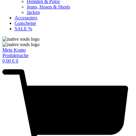
Hemden & Polos
Jeans, Hosen & Shorts
Jacken
Accessoires
Gutscheine
SALE %
Mein Konto
Produktsuche
0,00
€
0