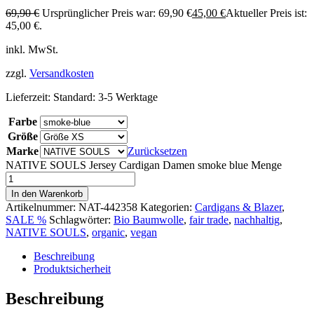
69,90
€
Ursprünglicher Preis war: 69,90 €
45,00
€
Aktueller Preis ist:
45,00 €.
inkl. MwSt.
zzgl.
Versandkosten
Lieferzeit:
Standard: 3-5 Werktage
Farbe
Größe
Marke
Zurücksetzen
NATIVE SOULS Jersey Cardigan Damen smoke blue Menge
In den Warenkorb
Artikelnummer:
NAT-442358
Kategorien:
Cardigans & Blazer
,
SALE %
Schlagwörter:
Bio Baumwolle
,
fair trade
,
nachhaltig
,
NATIVE SOULS
,
organic
,
vegan
Beschreibung
Produktsicherheit
Beschreibung